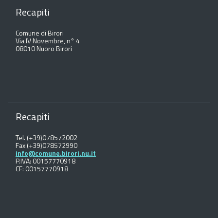
Recapiti
Comune di Birori
Via IV Novembre, n° 4
08010 Nuoro Birori
Recapiti
Tel. (+39)078572002
Fax (+39)078572990
info@comune.birori.nu.it
P.IVA: 00157770918
CF: 00157770918