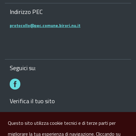
Indirizzo PEC
protocollo@pec.comune.birori.nu.it
Seguici su:
Facebook
Verifica il tuo sito
Verifica il sito del comune con la Bussola della
Trasparenza dei siti web
Questo sito utilizza cookie tecnici e di terze parti per
migliorare la tua esperienza di navigazione. Cliccando su