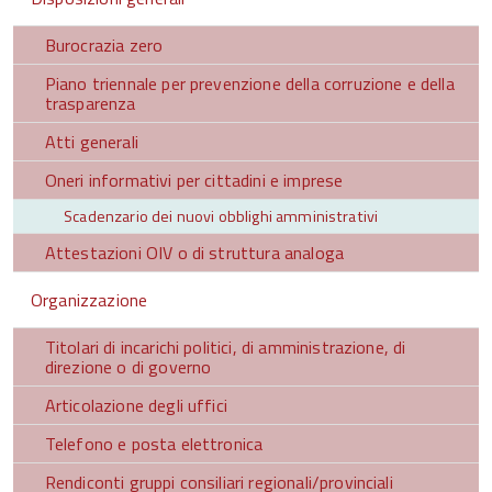
Burocrazia zero
Piano triennale per prevenzione della corruzione e della
trasparenza
Atti generali
Oneri informativi per cittadini e imprese
Scadenzario dei nuovi obblighi amministrativi
Attestazioni OIV o di struttura analoga
Organizzazione
Titolari di incarichi politici, di amministrazione, di
direzione o di governo
Articolazione degli uffici
Telefono e posta elettronica
Rendiconti gruppi consiliari regionali/provinciali