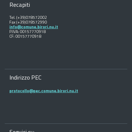
Recapiti
Tel. (+39)078572002
Fax (+39)078572990
info@comune.birori.nu.it
P.IVA: 00157770918
CF: 00157770918
Indirizzo PEC
protocollo@pec.comune.birori.nu.it
Seguici su: