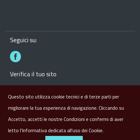
Seguici su:
Facebook
Verifica il tuo sito
Verifica il sito del comune con la Bussola della
Trasparenza dei siti web
Questo sito utilizza cookie tecnici e di terze parti per
migliorare la tua esperienza di navigazione. Cliccando su
Visite:
107774
Accetto, accetti le nostre Condizioni e confermi di aver
letto l'Informativa dedicata all'uso dei Cookie.
|
|
Note Legali
Privacy
Cookie Policy
Sito realizzato da
GaspariLab