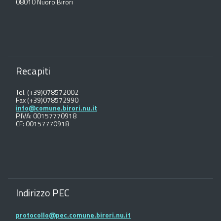
08010 Nuoro Birori
Recapiti
Tel. (+39)078572002
Fax (+39)078572990
info@comune.birori.nu.it
P.IVA: 00157770918
CF: 00157770918
Indirizzo PEC
protocollo@pec.comune.birori.nu.it